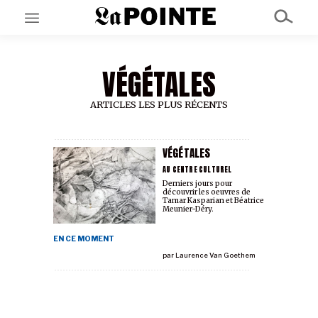
VÉGÉTALES
EN CE MOMENT
GRAND ANGLE
AU LARGE
ARTICLES LES PLUS RÉCENTS
ÉMOIS
EN CHANTIER
SÉRIES
VÉGÉTALES
AU CENTRE CULTUREL
Derniers jours pour
découvrir les oeuvres de
À PROPOS
Tamar Kasparian et Béatrice
NOS PARTENAIRES
Meunier-Déry.
SOUTENEZ NOUS
EN CE MOMENT
par
Laurence Van Goethem