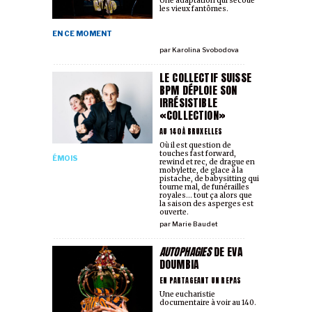
Une adaptation qui secoue
les vieux fantômes.
EN CE MOMENT
par
Karolina Svobodova
LE COLLECTIF SUISSE
BPM DÉPLOIE SON
IRRÉSISTIBLE
«COLLECTION»
AU 140 À BRUXELLES
Où il est question de
touches fast forward,
ÉMOIS
rewind et rec, de drague en
mobylette, de glace à la
pistache, de babysitting qui
tourne mal, de funérailles
royales... tout ça alors que
la saison des asperges est
ouverte.
par
Marie Baudet
AUTOPHAGIES
DE EVA
DOUMBIA
EN PARTAGEANT UN REPAS
Une eucharistie
documentaire à voir au 140.