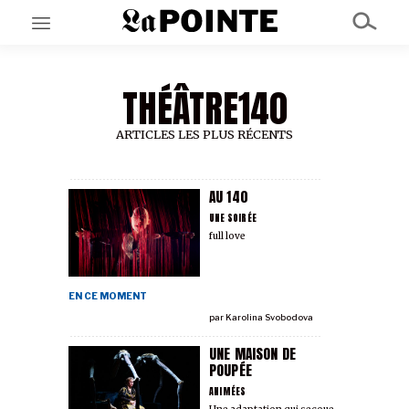
THÉÂTRE140
EN CE MOMENT
GRAND ANGLE
AU LARGE
ARTICLES LES PLUS RÉCENTS
ÉMOIS
EN CHANTIER
SÉRIES
AU 140
UNE SOIRÉE
full love
À PROPOS
NOS PARTENAIRES
SOUTENEZ NOUS
EN CE MOMENT
par
Karolina Svobodova
UNE MAISON DE
POUPÉE
ANIMÉES