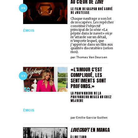
AU CŒUR DE
LOVE
LE FILM DE GASPAR NOÉ SAUVÉ
2/6
DE JUSTESSE
Chaque naufrage a son lot
de rescapé·es. Les repêcher
constitue l’objectif
principal de la série «La
ÉMOIS
pépite dans le navet» où je
m’attarde sur un détail,
n’importe lequel, que
j’apprécie dans un film aux
qualités discutables (selon
moi).
par
Thomas Van Deursen
«L'AMOUR C'EST
COMPLIQUÉ, LES
1/3
SENTIMENTS SONT
PROFONDS.»
LA PROFONDEUR DE LA
PROFONDEUR MISE À NU CHEZ
WEJDENE
ÉMOIS
par
Emilie Garcia Guillen
LOVECRAFT
EN MANGA
À LIRE TARD