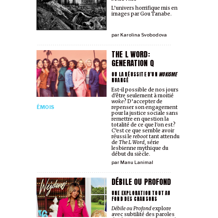
L’univers horrifique mis en
images par Gou Tanabe.
par
Karolina Svobodova
THE L WORD:
GENERATION Q
OU LA RÉUSSITE D'UN
WOKISME
NUANCÉ
Est-il possible de nos jours
d'être seulement à moitié
woke
? D’accepter de
ÉMOIS
repenser son engagement
pour la justice sociale sans
remettre en question la
totalité de ce que l'on est?
C’est ce que semble avoir
réussi le
reboot
tant attendu
de
The L Word
, série
lesbienne mythique du
début du siècle.
par
Manu Lanimal
DÉBILE OU PROFOND
UNE EXPLORATION TOUT AU
FOND DES CHANSONS
Débile ou Profond
explore
avec subtilité des paroles