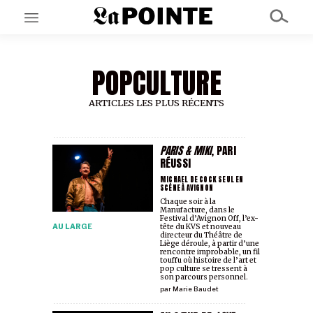
POPCULTURE
EN CE MOMENT
GRAND ANGLE
AU LARGE
ARTICLES LES PLUS RÉCENTS
ÉMOIS
EN CHANTIER
SÉRIES
PARIS & MIKI
, PARI
RÉUSSI
MICHAEL DE COCK SEUL EN
SCÈNE À AVIGNON
À PROPOS
Chaque soir à la
NOS PARTENAIRES
Manufacture, dans le
SOUTENEZ NOUS
Festival d’Avignon Off, l’ex-
AU LARGE
tête du KVS et nouveau
directeur du Théâtre de
Liège déroule, à partir d’une
rencontre improbable, un fil
touffu où histoire de l’art et
pop culture se tressent à
son parcours personnel.
par
Marie Baudet