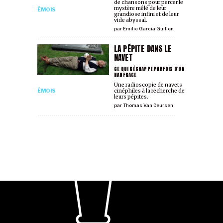
de chansons pour percer le
mystère mêlé de leur
ÉMOIS
grandiose infini et de leur
vide abyssal.
par
Emilie Garcia Guillen
LA PÉPITE DANS LE
NAVET
CE QUI RÉCHAPPE PARFOIS D'UN
NAUFRAGE
Une radioscopie de navets
ÉMOIS
cinéphiles à la recherche de
leurs pépites.
par
Thomas Van Deursen