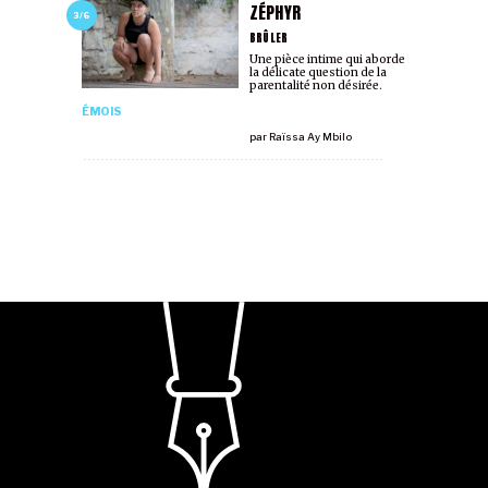
ZÉPHYR
3/6
BRÛLER
Une pièce intime qui aborde
la délicate question de la
parentalité non désirée.
ÉMOIS
par
Raïssa Ay Mbilo