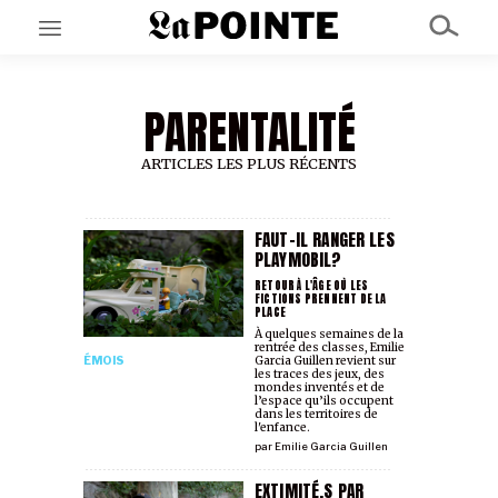
PARENTALITÉ
EN CE MOMENT
GRAND ANGLE
AU LARGE
ARTICLES LES PLUS RÉCENTS
ÉMOIS
EN CHANTIER
SÉRIES
FAUT-IL RANGER LES
PLAYMOBIL?
RETOUR À L'ÂGE OÙ LES
FICTIONS PRENNENT DE LA
À PROPOS
PLACE
NOS PARTENAIRES
À quelques semaines de la
SOUTENEZ NOUS
rentrée des classes, Emilie
Garcia Guillen revient sur
ÉMOIS
les traces des jeux, des
mondes inventés et de
l’espace qu’ils occupent
dans les territoires de
l'enfance.
par
Emilie Garcia Guillen
EXTIMITÉ.S PAR