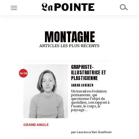
MONTAGNE
EN CE MOMENT
GRAND ANGLE
AU LARGE
ARTICLES LES PLUS RÉCENTS
ÉMOIS
EN CHANTIER
SÉRIES
GRAPHISTE-
ILLUSTRATRICE ET
16/18
PLASTICIENNE
À PROPOS
SARAH LORENZO
NOS PARTENAIRES
Un travail en évolution
permanente, qui
SOUTENEZ NOUS
questionne l’objet du
quotidien, son rapport à
l’usure, le corps, le
paysage...
GRAND ANGLE
par
Laurence Van Goethem