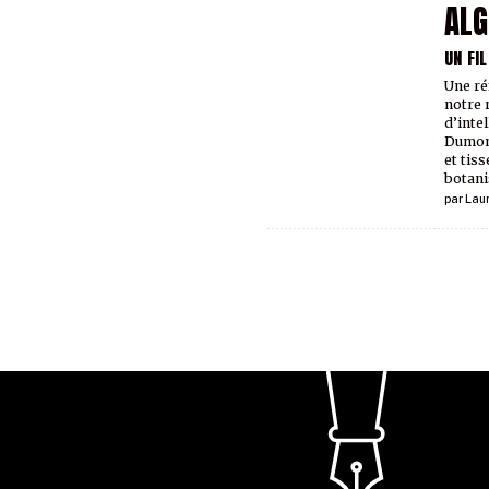
AL
UN FI
Une ré
notre 
d’intel
Dumont
et tis
botani
par
Lau