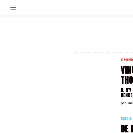
EN CE MOMENT
GRAND ANGLE
AU LARGE
ÉMOIS
GRAND
EN CHANTIER
VIN
SÉRIES
TH
IL N’Y
À PROPOS
RENDE
NOS PARTENAIRES
SOUTENEZ NOUS
par
Emil
ÉMOIS
DE 