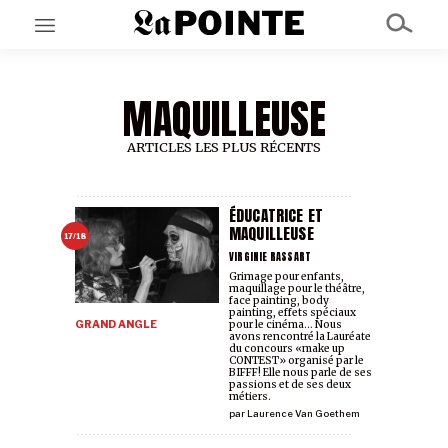
MAQUILLEUSE
EN CE MOMENT
GRAND ANGLE
AU LARGE
ARTICLES LES PLUS RÉCENTS
ÉMOIS
EN CHANTIER
SÉRIES
ÉDUCATRICE ET
MAQUILLEUSE
17/18
VIRGINIE RASSART
À PROPOS
Grimage pour enfants,
maquillage pour le théâtre,
NOS PARTENAIRES
face painting, body
SOUTENEZ NOUS
painting, effets spéciaux
GRAND ANGLE
pour le cinéma... Nous
avons rencontré la Lauréate
du concours «make up
CONTEST» organisé par le
BIFFF! Elle nous parle de ses
passions et de ses deux
métiers.
par
Laurence Van Goethem