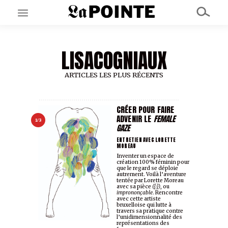
LISACOGNIAUX
EN CE MOMENT
GRAND ANGLE
AU LARGE
ARTICLES LES PLUS RÉCENTS
ÉMOIS
EN CHANTIER
SÉRIES
CRÉER POUR FAIRE
ADVENIR LE
FEMALE
1/3
GAZE
À PROPOS
ENTRETIEN AVEC LORETTE
MOREAU
NOS PARTENAIRES
Inventer un espace de
SOUTENEZ NOUS
création 100% féminin pour
que le regard se déploie
autrement. Voilà l’aventure
tentée par Lorette Moreau
avec sa pièce
({:})
, ou
imprononçable
. Rencontre
avec cette artiste
bruxelloise qui lutte à
travers sa pratique contre
l’unidimensionnalité des
représentations des