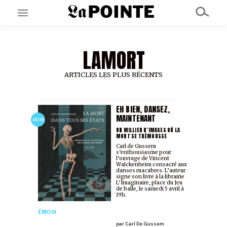
LAMORT
EN CE MOMENT
GRAND ANGLE
AU LARGE
ARTICLES LES PLUS RÉCENTS
ÉMOIS
EN CHANTIER
SÉRIES
EH BIEN, DANSEZ,
MAINTENANT
15/15
UN MILLIER D’IMAGES OÙ LA
MORT SE TRÉMOUSSE
À PROPOS
Carl de Gussem
NOS PARTENAIRES
s’enthousiasme pour
SOUTENEZ NOUS
l’ouvrage de Vincent
Walckenheim consacré aux
danses macabres. L’auteur
signe son livre à la librairie
L’Imaginaire, place du Jeu
de balle, le samedi 5 avril à
19h.
ÉMOIS
par
Carl De Gussem