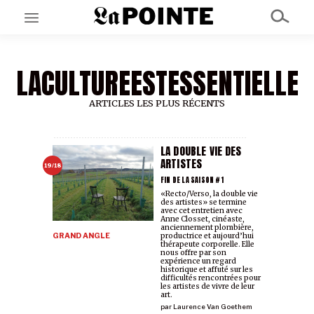
LACULTUREESTESSENTIELLE
EN CE MOMENT
GRAND ANGLE
AU LARGE
ARTICLES LES PLUS RÉCENTS
ÉMOIS
EN CHANTIER
SÉRIES
LA DOUBLE VIE DES
ARTISTES
19/18
FIN DE LA SAISON #1
À PROPOS
«Recto/Verso, la double vie
des artistes» se termine
NOS PARTENAIRES
avec cet entretien avec
SOUTENEZ NOUS
Anne Closset, cinéaste,
anciennement plombière,
GRAND ANGLE
productrice et aujourd’hui
thérapeute corporelle. Elle
nous offre par son
expérience un regard
historique et affuté sur les
difficultés rencontrées pour
les artistes de vivre de leur
art.
par
Laurence Van Goethem