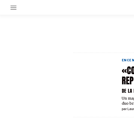
EN CE MOMENT
GRAND ANGLE
AU LARGE
ÉMOIS
EN CE
EN CHANTIER
«CO
SÉRIES
REP
DE LA
À PROPOS
NOS PARTENAIRES
Un mag
SOUTENEZ NOUS
duo br
par
Lau