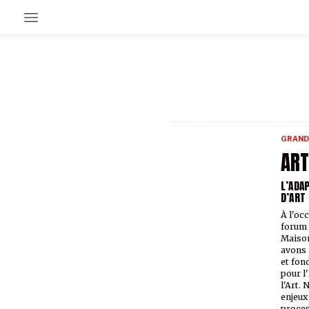
EN CE MOMENT
GRAND ANGLE
AU LARGE
ÉMOIS
GRAND
EN CHANTIER
ART
SÉRIES
L’ADA
D’ART
À PROPOS
À l'oc
NOS PARTENAIRES
forum A
SOUTENEZ NOUS
Maison
avons 
et fon
pour l
l'Art.
enjeux 
proces