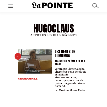
HUGOCLAUS
EN CE MOMENT
GRAND ANGLE
AU LARGE
ARTICLES LES PLUS RÉCENTS
ÉMOIS
EN CHANTIER
SÉRIES
LES DENTS DE
LUMUMBA
2/3
ANALYSE DU POÈME DE HUGO
CLAUS
À PROPOS
Véronique Clette Gakuba,
NOS PARTENAIRES
chercheuse en sociologie
SOUTENEZ NOUS
et militante
afrodescendante,
GRAND ANGLE
décortique pour nous le
poème du grand écrivain
flamand.
par
Monique Mbeka Phoba