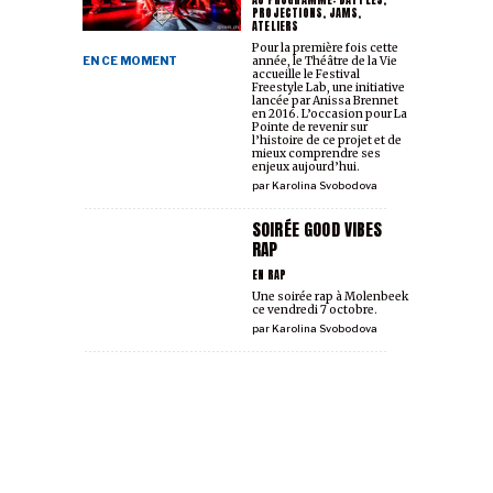
PROJECTIONS, JAMS,
ATELIERS
Pour la première fois cette
EN CE MOMENT
année, le Théâtre de la Vie
accueille le Festival
Freestyle Lab, une initiative
lancée par Anissa Brennet
en 2016. L’occasion pour La
Pointe de revenir sur
l’histoire de ce projet et de
mieux comprendre ses
enjeux aujourd’hui.
par
Karolina Svobodova
SOIRÉE GOOD VIBES
RAP
EN RAP
Une soirée rap à Molenbeek
ce vendredi 7 octobre.
par
Karolina Svobodova