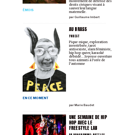
mouvement de défense des
droits civiques visant à
sauver leur langue
ÉMOIS
maternelle.
par
Guillaume Imbert
AU BRASS
FOREST
Pique-nique, exploration
invertébrée, tarot
antisexiste, slam féministe,
hip hop queer, karaoké
débridé... Joyeuse ouverture
tous azimuts à l’orée de
l’automne
EN CE MOMENT
par
Marie Baudet
UNE SEMAINE DE HIP
HOP AVEC LE
FREESTYLE LAB
AU PROGRAMME: BATTLES,