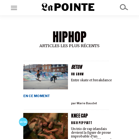
HIPHOP
EN CE MOMENT
GRAND ANGLE
AU LARGE
ARTICLES LES PLUS RÉCENTS
ÉMOIS
EN CHANTIER
SÉRIES
BETON
UN SHOW
Entre skate et breakdance
À PROPOS
NOS PARTENAIRES
EN CE MOMENT
SOUTENEZ NOUS
par
Marie Baudet
KNEECAP
RICH PEPPIATT
10/16
Un trio de rap irlandais
devient la figure de proue
improbable d'un