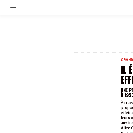
EN CE MOMENT
GRAND ANGLE
AU LARGE
ÉMOIS
GRAND
EN CHANTIER
IL 
SÉRIES
EFF
UNE P
À PROPOS
À 195
NOS PARTENAIRES
SOUTENEZ NOUS
À trave
propos
effets
leurs 
aux in
Alice 
marqué