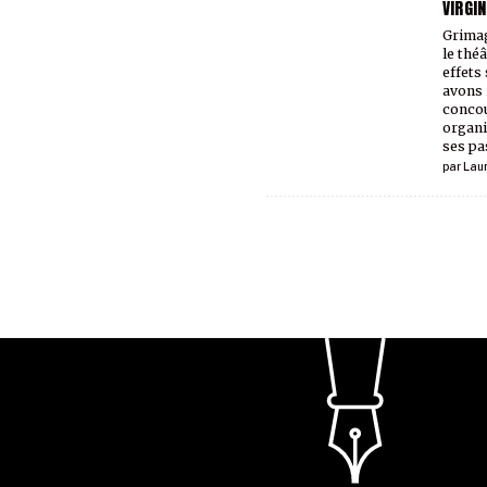
VIRGI
Grimag
le théâ
effets
avons 
conco
organi
ses pa
par
Lau