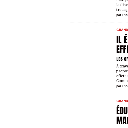
la disc
trucag
par
Tho
GRAND
IL 
EFF
LES O
À trave
propos
effets
Comme
par
Tho
GRAND
ÉDU
MAQ