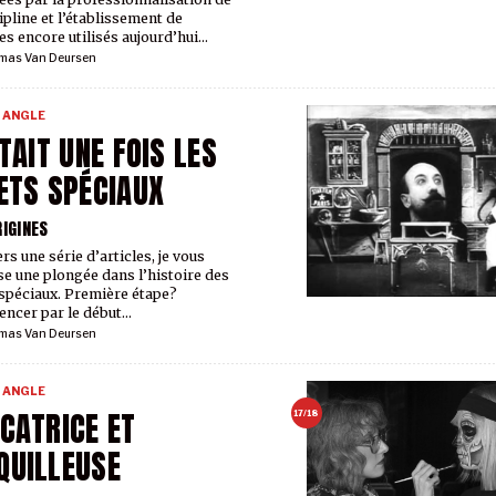
ipline et l’établissement de
es encore utilisés aujourd’hui…
mas Van Deursen
 ANGLE
ÉTAIT UNE FOIS LES
ETS SPÉCIAUX
RIGINES
rs une série d’articles, je vous
e une plongée dans l’histoire des
 spéciaux. Première étape?
ncer par le début…
mas Van Deursen
 ANGLE
CATRICE ET
17/18
UILLEUSE