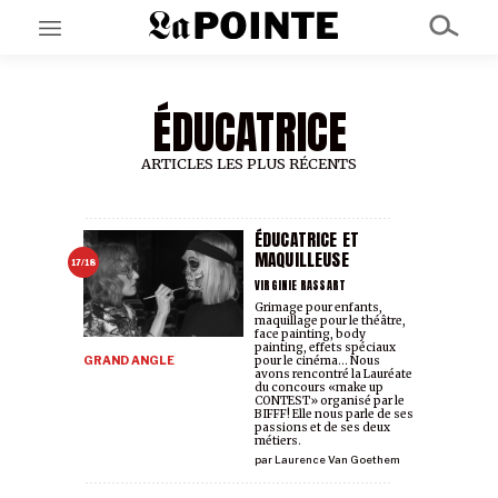
ÉDUCATRICE
EN CE MOMENT
GRAND ANGLE
AU LARGE
ARTICLES LES PLUS RÉCENTS
ÉMOIS
EN CHANTIER
SÉRIES
ÉDUCATRICE ET
MAQUILLEUSE
17/18
VIRGINIE RASSART
À PROPOS
Grimage pour enfants,
maquillage pour le théâtre,
NOS PARTENAIRES
face painting, body
SOUTENEZ NOUS
painting, effets spéciaux
GRAND ANGLE
pour le cinéma... Nous
avons rencontré la Lauréate
du concours «make up
CONTEST» organisé par le
BIFFF! Elle nous parle de ses
passions et de ses deux
métiers.
par
Laurence Van Goethem