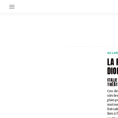
EN CE MOMENT
GRAND ANGLE
AU LARGE
ÉMOIS
AU LA
EN CHANTIER
LA 
SÉRIES
DIO
ITALI
À PROPOS
THÉÂT
NOS PARTENAIRES
SOUTENEZ NOUS
Ces de
siècles
plan p
surtout
Extrai
lieu à 