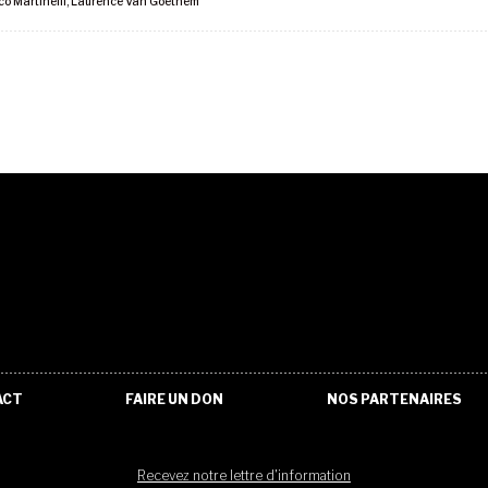
o Martinelli
,
Laurence Van Goethem
ACT
FAIRE UN DON
NOS PARTENAIRES
Recevez notre lettre d'information