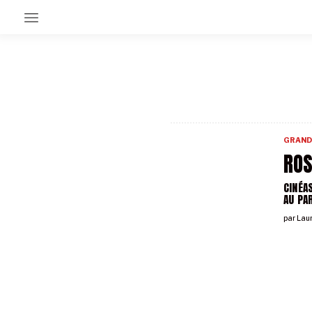
EN CE MOMENT
GRAND ANGLE
AU LARGE
ÉMOIS
GRAND
EN CHANTIER
RO
SÉRIES
CINÉA
AU PA
À PROPOS
par
Lau
NOS PARTENAIRES
SOUTENEZ NOUS