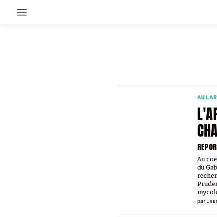
EN CE MOMENT
GRAND ANGLE
AU LARGE
ÉMOIS
AU LA
EN CHANTIER
L'A
SÉRIES
CH
REPOR
À PROPOS
NOS PARTENAIRES
Au coe
SOUTENEZ NOUS
du Gab
reche
Pruden
mycol
par
Lau