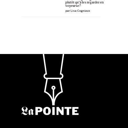
plutôt qu’à les regarder en
voyeur·se?
par
Lisa Cogniaux