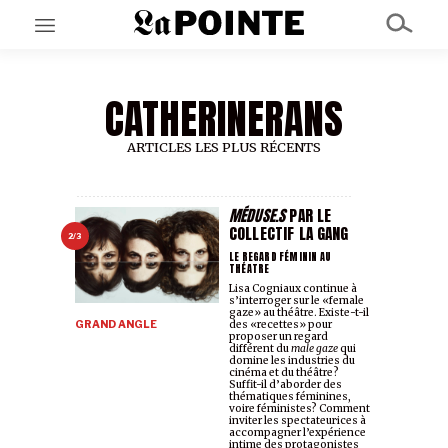
CATHERINERANS
EN CE MOMENT
GRAND ANGLE
AU LARGE
ARTICLES LES PLUS RÉCENTS
ÉMOIS
EN CHANTIER
SÉRIES
MÉDUSE.S
PAR LE
COLLECTIF LA GANG
2/3
LE REGARD FÉMININ AU
THÉATRE
À PROPOS
Lisa Cogniaux continue à
NOS PARTENAIRES
s’interroger sur le «female
SOUTENEZ NOUS
gaze» au théâtre. Existe-t-il
GRAND ANGLE
des «recettes» pour
proposer un regard
différent du
male gaze
qui
domine les industries du
cinéma et du théâtre?
Suffit-il d’aborder des
thématiques féminines,
voire féministes? Comment
inviter les spectateur·ices à
accompagner l’expérience
intime des protagonistes