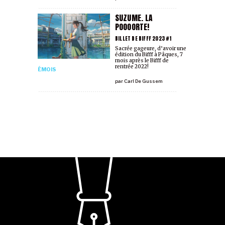
SUZUME. LA
POOOORTE!
BILLET DE BIFFF 2023 #1
Sacrée gageure, d’avoir une
édition du Bifff à Pâques, 7
mois après le Bifff de
rentrée 2022!
ÉMOIS
par
Carl De Gussem