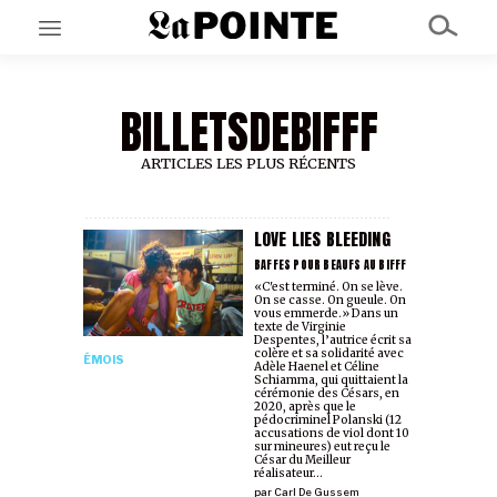
BILLETSDEBIFFF
EN CE MOMENT
GRAND ANGLE
AU LARGE
ARTICLES LES PLUS RÉCENTS
ÉMOIS
EN CHANTIER
SÉRIES
LOVE LIES BLEEDING
BAFFES POUR BEAUFS AU BIFFF
«C'est terminé. On se lève.
On se casse. On gueule. On
À PROPOS
vous emmerde.» Dans un
NOS PARTENAIRES
texte de Virginie
Despentes, l’autrice écrit sa
SOUTENEZ NOUS
colère et sa solidarité avec
ÉMOIS
Adèle Haenel et Céline
Schiamma, qui quittaient la
cérémonie des Césars, en
2020, après que le
pédocriminel Polanski (12
accusations de viol dont 10
sur mineures) eut reçu le
César du Meilleur
réalisateur…
par
Carl De Gussem