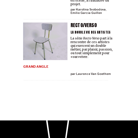
en scène, à l'initiative du
projet.
par
Karolina Svobodova
,
Emilie Garcia Guillen
RECTO/VERSO
LA DOUBLE VIE DES ARTISTES
La série
Recto Verso
part à la
rencontre de ces artistes
qui exercent un double
métier, par plaisir, passion,
ou tout simplement pour
«sur»vivre.
GRAND ANGLE
par
Laurence Van Goethem