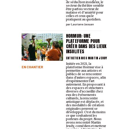
de séduction insidieux, le
secteur du théâtre semble
être parfois vecteur de
malaise et d’anxiété pour
celles et ceux qui le
pratiquent au quotidien.
par
Lauriane Jaouan
HORMUR: UNE
PLATEFORME POUR
CRÉER DANS DES LIEUX
INSOLITES
ENTRETIEN AVEC MARTIN JEUDY
Initiée en 2021, la
EN CHANTIER
plateforme Hormur vise à
permettre aux artistes et
publics de se rencontrer
dans d'autres espaces, afin
d'expérimenter l'art
autrement. En proposant à
des espaces et structures
diverses d'accueillir chez
eux des événements
culturels, la rencontre
artistique est déplacée, et
des modalités de création
originales peuvent se
développer. C'est du moins
ce que souhaitent les
porteurs du projet. Nous
avons rencontré Martin
Jeudy, comédien et metteur