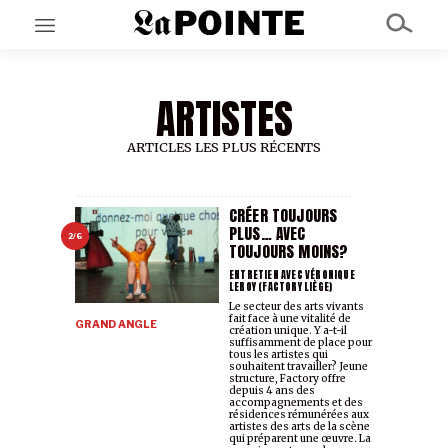
ARTISTES
EN CE MOMENT
GRAND ANGLE
AU LARGE
ARTICLES LES PLUS RÉCENTS
ÉMOIS
EN CHANTIER
SÉRIES
CRÉER TOUJOURS
PLUS… AVEC
2/6
TOUJOURS MOINS?
À PROPOS
ENTRETIEN AVEC VÉRONIQUE
LEROY (FACTORY LIÈGE)
NOS PARTENAIRES
Le secteur des arts vivants
SOUTENEZ NOUS
fait face à une vitalité de
GRAND ANGLE
création unique. Y a-t-il
suffisamment de place pour
tous les artistes qui
souhaitent travailler? Jeune
structure, Factory offre
depuis 4 ans des
accompagnements et des
résidences rémunérées aux
artistes des arts de la scène
qui préparent une œuvre. La