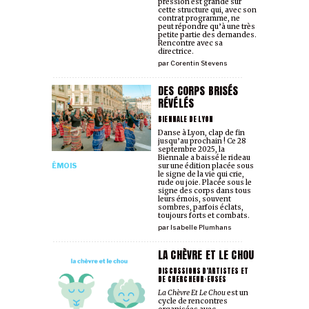
pression est grande sur
cette structure qui, avec son
contrat programme, ne
peut répondre qu’à une très
petite partie des demandes.
Rencontre avec sa
directrice.
par
Corentin Stevens
DES CORPS BRISÉS
RÉVÉLÉS
BIENNALE DE LYON
Danse à Lyon, clap de fin
jusqu’au prochain ! Ce 28
septembre 2025, la
Biennale a baissé le rideau
ÉMOIS
sur une édition placée sous
le signe de la vie qui crie,
rude ou joie. Placée sous le
signe des corps dans tous
leurs émois, souvent
sombres, parfois éclats,
toujours forts et combats.
par
Isabelle Plumhans
LA CHÈVRE ET LE CHOU
DISCUSSIONS D'ARTISTES ET
DE CHERCHEUR·EUSES
La Chèvre Et Le Chou
est un
cycle de rencontres