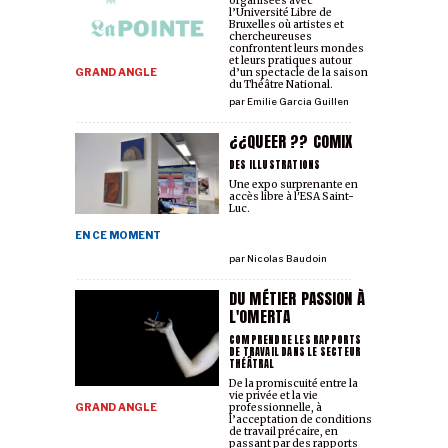
organisées avec
l’Université Libre de
Bruxelles où artistes et
chercheur·euses
confrontent leurs mondes
et leurs pratiques autour
GRAND ANGLE
d’un spectacle de la saison
du Théâtre National.
par
Emilie Garcia Guillen
¿¿QUEER ?? COMIX
DES ILLUSTRATIONS
Une expo surprenante en
accès libre à l'ESA Saint-
Luc.
EN CE MOMENT
par
Nicolas Baudoin
DU MÉTIER PASSION À
L'OMERTA
COMPRENDRE LES RAPPORTS
DE TRAVAIL DANS LE SECTEUR
THÉÂTRAL
De la promiscuité entre la
vie privée et la vie
GRAND ANGLE
professionnelle, à
l’acceptation de conditions
de travail précaire, en
passant par des rapports