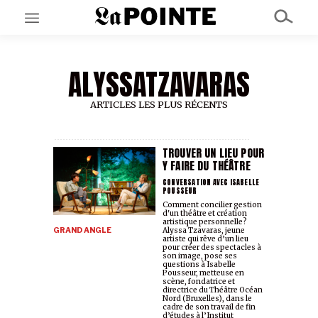
ALYSSATZAVARAS
EN CE MOMENT
GRAND ANGLE
AU LARGE
ARTICLES LES PLUS RÉCENTS
ÉMOIS
EN CHANTIER
SÉRIES
TROUVER UN LIEU POUR
Y FAIRE DU THÉÂTRE
CONVERSATION AVEC ISABELLE
POUSSEUR
À PROPOS
Comment concilier gestion
NOS PARTENAIRES
d'un théâtre et création
SOUTENEZ NOUS
artistique personnelle?
GRAND ANGLE
Alyssa Tzavaras, jeune
artiste qui rêve d’un lieu
pour créer des spectacles à
son image, pose ses
questions à Isabelle
Pousseur, metteuse en
scène, fondatrice et
directrice du Théâtre Océan
Nord (Bruxelles), dans le
cadre de son travail de fin
d’études à l’Institut