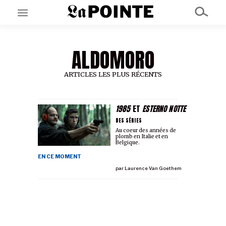
ALDOMORO
EN CE MOMENT
GRAND ANGLE
AU LARGE
ARTICLES LES PLUS RÉCENTS
ÉMOIS
EN CHANTIER
SÉRIES
1985
ET
ESTERNO NOTTE
DES SÉRIES
Au coeur des années de
plomb en Italie et en
À PROPOS
Belgique.
NOS PARTENAIRES
EN CE MOMENT
SOUTENEZ NOUS
par
Laurence Van Goethem