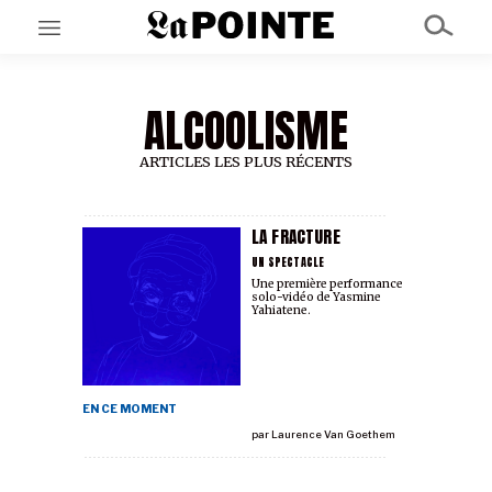
ALCOOLISME
EN CE MOMENT
GRAND ANGLE
AU LARGE
ARTICLES LES PLUS RÉCENTS
ÉMOIS
EN CHANTIER
SÉRIES
LA FRACTURE
UN SPECTACLE
Une première performance
solo-vidéo de Yasmine
À PROPOS
Yahiatene.
NOS PARTENAIRES
SOUTENEZ NOUS
EN CE MOMENT
par
Laurence Van Goethem