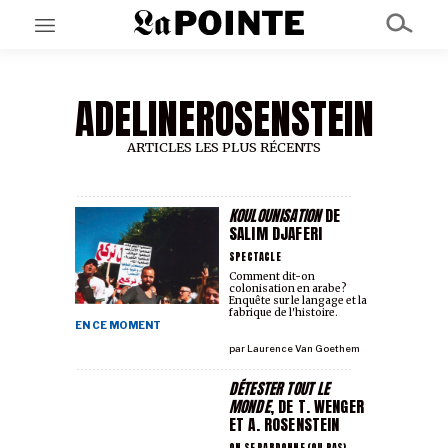
ADELINEROSENSTEIN
EN CE MOMENT
GRAND ANGLE
AU LARGE
ARTICLES LES PLUS RÉCENTS
ÉMOIS
EN CHANTIER
SÉRIES
KOULOUNISATION
DE
SALIM DJAFERI
SPECTACLE
À PROPOS
Comment dit-on
colonisation en arabe?
NOS PARTENAIRES
Enquête sur le langage et la
SOUTENEZ NOUS
fabrique de l'histoire.
EN CE MOMENT
par
Laurence Van Goethem
DÉTESTER TOUT LE
MONDE
, DE T. WENGER
ET A. ROSENSTEIN
ON SE PARDONNE (OU PAS)