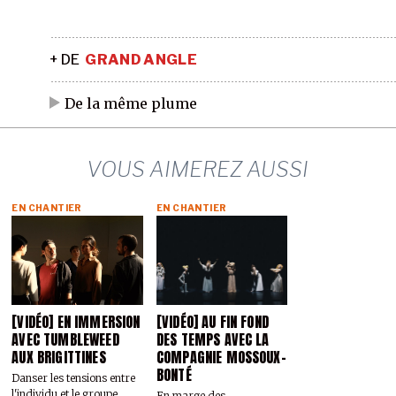
+ DE
GRAND ANGLE
De la même plume
VOUS AIMEREZ AUSSI
EN CHANTIER
EN CHANTIER
[VIDÉO] EN IMMERSION
[VIDÉO] AU FIN FOND
AVEC TUMBLEWEED
DES TEMPS AVEC LA
AUX BRIGITTINES
COMPAGNIE MOSSOUX-
BONTÉ
Danser les tensions entre
l'individu et le groupe
En marge des