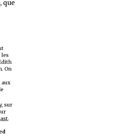
, que
st
 les
Edith
h. On
t aux
de
y
, sur
sur
ast
.
ed