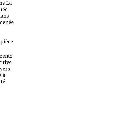
ns La
nuée
dans
 menée
 pièce
orentz
titive
avers
e à
ité