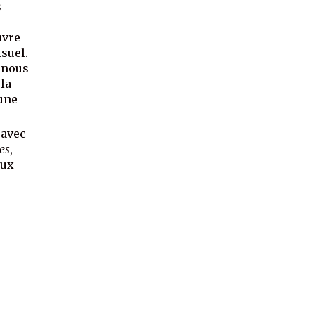
s
uvre
isuel.
é nous
 la
une
 avec
es
,
aux