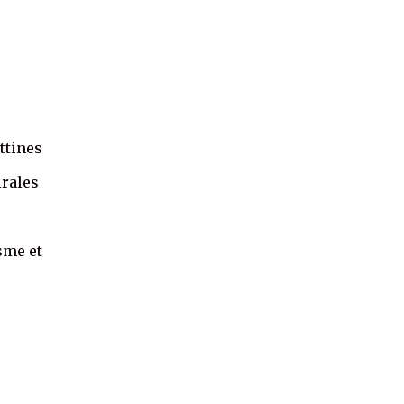
ttines
irales
sme et