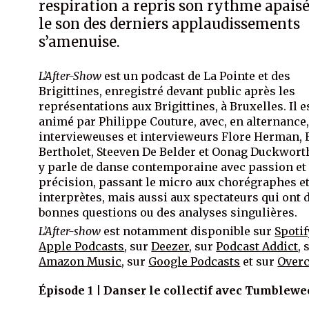
respiration a repris son rythme apaisé
le son des derniers applaudissements
s’amenuise.
L’After-Show
est un podcast de La Pointe et des
Brigittines, enregistré devant public après les
représentations aux Brigittines, à Bruxelles. Il e
animé par Philippe Couture, avec, en alternance,
intervieweuses et intervieweurs Flore Herman, 
Bertholet, Steeven De Belder et Oonag Duckwort
y parle de danse contemporaine avec passion et
précision, passant le micro aux chorégraphes e
interprètes, mais aussi aux spectateurs qui ont 
bonnes questions ou des analyses singulières.
L’After-show
est notamment disponible sur
Spotif
Apple Podcasts
, sur
Deezer
, sur
Podcast Addict
, 
Amazon Music
, sur
Google Podcasts
et sur
Overc
Épisode 1 | Danser le collectif avec Tumblewe