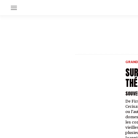
EN CE MOMENT
GRAND ANGLE
AU LARGE
ÉMOIS
GRAND
EN CHANTIER
SUR
SÉRIES
THÉ
SOUVE
À PROPOS
NOS PARTENAIRES
De Fir
SOUTENEZ NOUS
Cerisa
ou l'au
domesti
les co
vieill
plusie
Jeanni