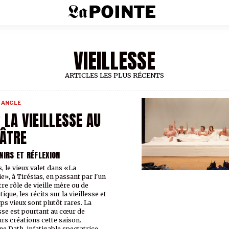
VIEILLESSE
ARTICLES LES PLUS RÉCENTS
 ANGLE
 LA VIEILLESSE AU
ÂTRE
NIRS ET RÉFLEXION
s, le vieux valet dans «La
ie», à Tirésias, en passant par l'un
tre rôle de vieille mère ou de
que, les récits sur la vieillesse et
rps vieux sont plutôt rares. La
esse est pourtant au cœur de
urs créations cette saison.
ne Dath, infatigable spectatrice,