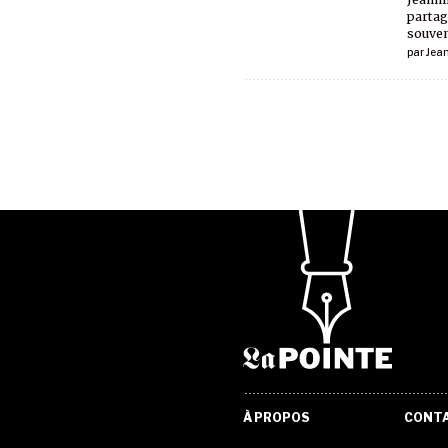
partag
souven
par
Jea
À PROPOS
CONT