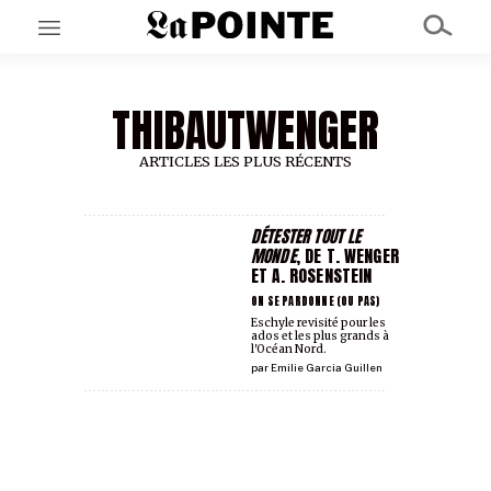
THIBAUTWENGER
EN CE MOMENT
GRAND ANGLE
AU LARGE
ARTICLES LES PLUS RÉCENTS
ÉMOIS
EN CHANTIER
SÉRIES
DÉTESTER TOUT LE
MONDE
, DE T. WENGER
ET A. ROSENSTEIN
À PROPOS
ON SE PARDONNE (OU PAS)
NOS PARTENAIRES
Eschyle revisité pour les
ados et les plus grands à
SOUTENEZ NOUS
l'Océan Nord.
par
Emilie Garcia Guillen