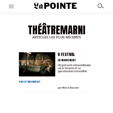
THÉÂTREMARNI
EN CE MOMENT
GRAND ANGLE
AU LARGE
ARTICLES LES PLUS RÉCENTS
ÉMOIS
EN CHANTIER
SÉRIES
D FESTIVAL
EN MOUVEMENT
Un présent extraordinaire
où se trouver et se
À PROPOS
questionner ensemble.
NOS PARTENAIRES
SOUTENEZ NOUS
EN CE MOMENT
par
Marie Baudet