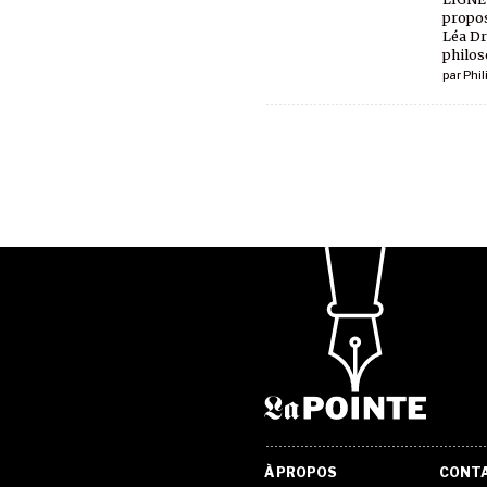
propos
Léa Dr
philos
par
Phil
À PROPOS
CONT