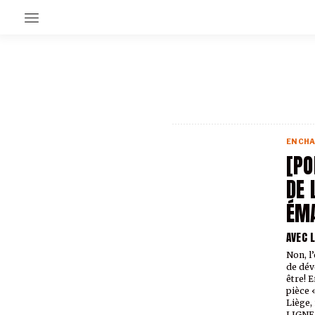
EN CE MOMENT
GRAND ANGLE
AU LARGE
ÉMOIS
EN CHA
EN CHANTIER
[PO
SÉRIES
DE 
ÉMA
À PROPOS
NOS PARTENAIRES
AVEC 
SOUTENEZ NOUS
Non, l
de dév
être! 
pièce 
Liège,
LIGNE 