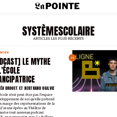
SYSTÈMESCOLAIRE
ARTICLES LES PLUS RÉCENTS
NTIER
DCAST] LE MYTHE
1/2
L'ÉCOLE
NCIPATRICE
LÉA DROUET ET BERTRAND OGILVIE
’école n'est peut-être pas l'espace
eloppement de soi qu'elle prétend
En marge des représentations de la
«J’ai une épée» au Théâtre de
 notre tout nouveau podcast
B, en partenariat avec La Bellone,