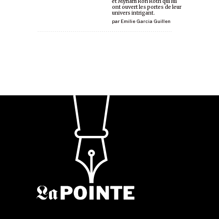
et Myriam Ron Roth qui lui
ont ouvert les portes de leur
univers intrigant.
par
Emilie Garcia Guillen