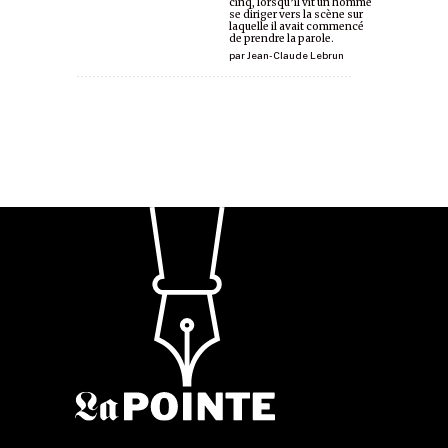
cinq, lorsqu’il vit un homme
se diriger vers la scène sur
laquelle il avait commencé
de prendre la parole.
par
Jean-Claude Lebrun