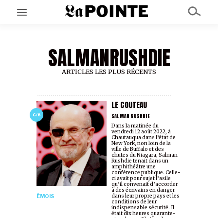
SALMANRUSHDIE
EN CE MOMENT
GRAND ANGLE
AU LARGE
ARTICLES LES PLUS RÉCENTS
ÉMOIS
EN CHANTIER
SÉRIES
LE COUTEAU
SALMAN RUSHDIE
6/8
Dans la matinée du
vendredi 12 août 2022, à
À PROPOS
Chautauqua dans l’état de
NOS PARTENAIRES
New York, non loin de la
ville de Buffalo et des
SOUTENEZ NOUS
chutes du Niagara, Salman
Rushdie tenait dans un
amphithéâtre une
conférence publique. Celle-
ci avait pour sujet l’asile
qu’il convenait d’accorder
à des écrivains en danger
dans leur propre pays et les
ÉMOIS
conditions de leur
indispensable sécurité. Il
était dix heures quarante-