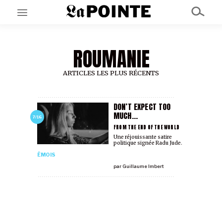
ROUMANIE
EN CE MOMENT
GRAND ANGLE
AU LARGE
ARTICLES LES PLUS RÉCENTS
ÉMOIS
EN CHANTIER
SÉRIES
DON’T EXPECT TOO
MUCH...
7/16
FROM THE END OF THE WORLD
À PROPOS
Une réjouissante satire
politique signée Radu Jude.
NOS PARTENAIRES
SOUTENEZ NOUS
ÉMOIS
par
Guillaume Imbert