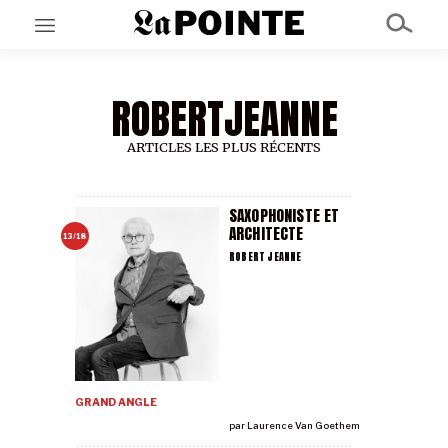
ROBERTJEANNE
EN CE MOMENT
GRAND ANGLE
AU LARGE
ARTICLES LES PLUS RÉCENTS
ÉMOIS
EN CHANTIER
SÉRIES
SAXOPHONISTE ET
ARCHITECTE
13/18
ROBERT JEANNE
À PROPOS
NOS PARTENAIRES
SOUTENEZ NOUS
GRAND ANGLE
par
Laurence Van Goethem