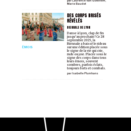
par
Laurence Van Goethem
,
Marie Baudet
DES CORPS BRISÉS
RÉVÉLÉS
BIENNALE DE LYON
Danse à Lyon, clap de fin
jusqu’au prochain ! Ce 28
septembre 2025, la
Biennale a baissé le rideau
ÉMOIS
sur une édition placée sous
le signe de la vie qui crie,
rude ou joie. Placée sous le
signe des corps dans tous
leurs émois, souvent
sombres, parfois éclats,
toujours forts et combats.
par
Isabelle Plumhans