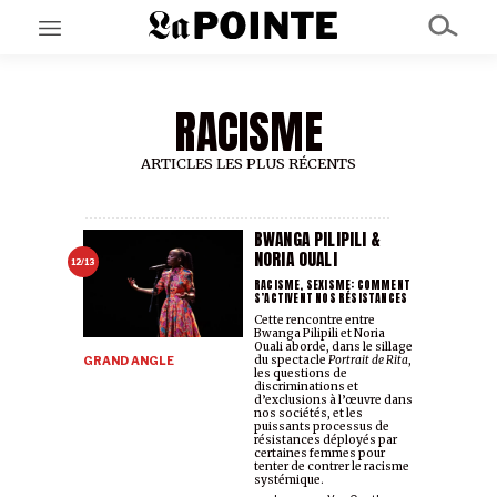
RACISME
EN CE MOMENT
GRAND ANGLE
AU LARGE
ARTICLES LES PLUS RÉCENTS
ÉMOIS
EN CHANTIER
SÉRIES
BWANGA PILIPILI &
NORIA OUALI
12/13
RACISME, SEXISME: COMMENT
S’ACTIVENT NOS RÉSISTANCES
À PROPOS
Cette rencontre entre
NOS PARTENAIRES
Bwanga Pilipili et Noria
SOUTENEZ NOUS
Ouali aborde, dans le sillage
du spectacle
Portrait de Rita
,
GRAND ANGLE
les questions de
discriminations et
d’exclusions à l’œuvre dans
nos sociétés, et les
puissants processus de
résistances déployés par
certaines femmes pour
tenter de contrer le racisme
systémique.