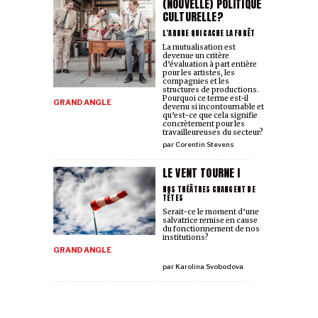
(NOUVELLE) POLITIQUE
CULTURELLE?
L’ARBRE QUI CACHE LA FORÊT
La mutualisation est
devenue un critère
d’évaluation à part entière
pour les artistes, les
compagnies et les
structures de productions.
Pourquoi ce terme est-il
GRAND ANGLE
devenu si incontournable et
qu’est-ce que cela signifie
concrètement pour les
travailleur·euses du secteur?
par
Corentin Stevens
LE VENT TOURNE I
NOS THÉÂTRES CHANGENT DE
TÊTES
Serait-ce le moment d’une
salvatrice remise en cause
du fonctionnement de nos
institutions?
GRAND ANGLE
par
Karolina Svobodova