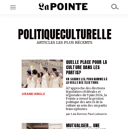
POLITIQUECULTURELLE
EN CE MOMENT
GRAND ANGLE
AU LARGE
ARTICLES LES PLUS RÉCENTS
ÉMOIS
EN CHANTIER
SÉRIES
QUELLE PLACE POUR LA
CULTURE DANS LES
PARTIS?
À PROPOS
ON SCANNE LES PROGRAMMES À
LA VEILLE DES ÉLECTIONS
NOS PARTENAIRES
À l’approche des élections
SOUTENEZ NOUS
législatives fédérales et
GRAND ANGLE
régionales du 9 juin 2024, la
Pointe a creusé la gestion
politique des arts et de la
culture au sein des six partis
francophones.
par
Léa Dornier
,
Paul Labourie
MUTUALISER… UNE