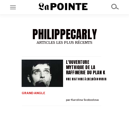
PHILIPPECARLY
EN CE MOMENT
GRAND ANGLE
AU LARGE
ARTICLES LES PLUS RÉCENTS
ÉMOIS
EN CHANTIER
SÉRIES
L'OUVERTURE
MYTHIQUE DE LA
RAFFINERIE DU PLAN K
À PROPOS
UNE HISTOIRE À (RE)DÉCOUVRIR
NOS PARTENAIRES
SOUTENEZ NOUS
GRAND ANGLE
par
Karolina Svobodova