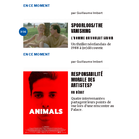
EN CE MOMENT
par
Guillaume Imbert
SPOORLOOS/THE
VANISHING
3/16
L’HOMME QUI VOULAIT SAVOIR
Un thriller néerlandais de
1988 à (re)découvrir.
EN CE MOMENT
par
Guillaume Imbert
RESPONSABILITÉ
MORALE DES
ARTISTES?
UN DÉBAT
Quatre intervenant·es
partagent leurs points de
vue lors d'une rencontre au
Palace.