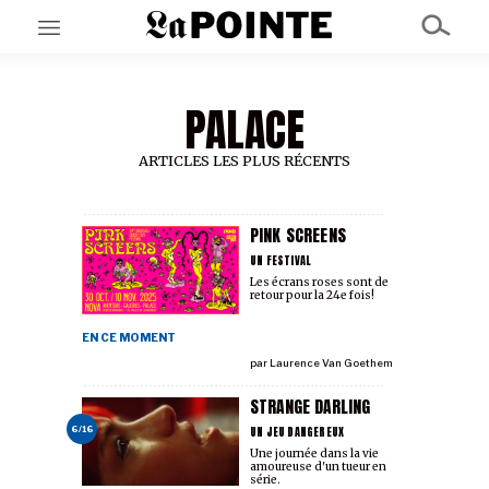
PALACE
EN CE MOMENT
GRAND ANGLE
AU LARGE
ARTICLES LES PLUS RÉCENTS
ÉMOIS
EN CHANTIER
SÉRIES
PINK SCREENS
UN FESTIVAL
Les écrans roses sont de
retour pour la 24e fois!
À PROPOS
NOS PARTENAIRES
EN CE MOMENT
SOUTENEZ NOUS
par
Laurence Van Goethem
STRANGE DARLING
UN JEU DANGEREUX
6/16
Une journée dans la vie
amoureuse d'un tueur en
série.