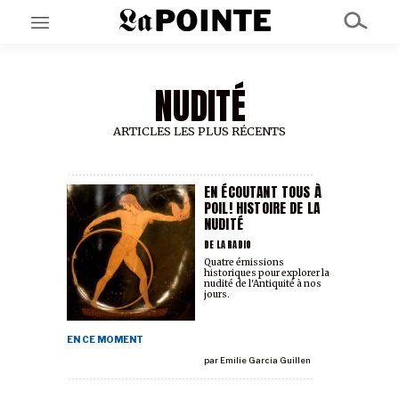
NUDITÉ
EN CE MOMENT
GRAND ANGLE
AU LARGE
ARTICLES LES PLUS RÉCENTS
ÉMOIS
EN CHANTIER
SÉRIES
EN ÉCOUTANT TOUS À
POIL! HISTOIRE DE LA
NUDITÉ
À PROPOS
DE LA RADIO
NOS PARTENAIRES
Quatre émissions
historiques pour explorer la
SOUTENEZ NOUS
nudité de l'Antiquité à nos
jours.
EN CE MOMENT
par
Emilie Garcia Guillen