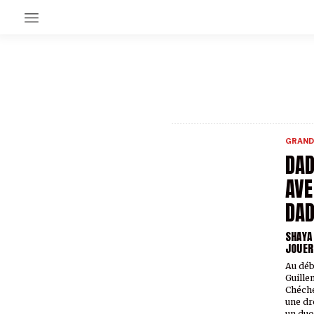
EN CE MOMENT
GRAND ANGLE
AU LARGE
ÉMOIS
GRAND
EN CHANTIER
DAD
SÉRIES
AVE
DAD
À PROPOS
NOS PARTENAIRES
SHAYA
SOUTENEZ NOUS
JOUER
Au déb
Guillen
Chéchet
une dr
un duo