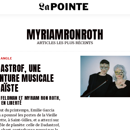
MYRIAMRONROTH
ARTICLES LES PLUS RÉCENTS
 ANGLE
ASTROF, UNE
NTURE MUSICALE
AÏSTE
 FELDMAN ET MYRIAM RON ROTH,
 EN LIBERTÉ
ut du printemps, Emilie Garcia
 a poussé les portes de la Vieille
te, à Saint-Gilles, et a atterri sur
ôle de planète: celle de Dadastrof,
 chant-contrebasse nourri par le