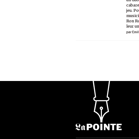
cabare
jeu. P
musici
Ron Ro
leur un
par
Emil