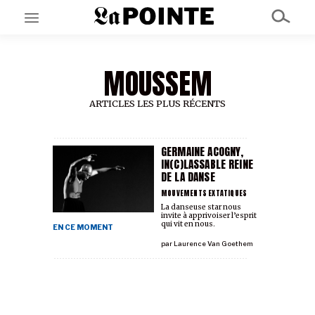
MOUSSEM
EN CE MOMENT
GRAND ANGLE
AU LARGE
ARTICLES LES PLUS RÉCENTS
ÉMOIS
EN CHANTIER
SÉRIES
GERMAINE ACOGNY,
IN(C)LASSABLE REINE
DE LA DANSE
À PROPOS
MOUVEMENTS EXTATIQUES
NOS PARTENAIRES
La danseuse star nous
invite à apprivoiser l’esprit
SOUTENEZ NOUS
qui vit en nous.
EN CE MOMENT
par
Laurence Van Goethem