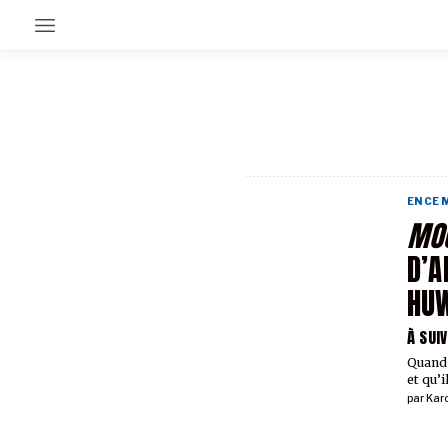
EN CE MOMENT
GRAND ANGLE
AU LARGE
ÉMOIS
EN CE
EN CHANTIER
MOU
SÉRIES
D’A
HU
À PROPOS
NOS PARTENAIRES
À SUI
SOUTENEZ NOUS
Quand 
et qu’i
par
Kar