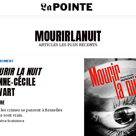
MOURIRLANUIT
ARTICLES LES PLUS RÉCENTS
 MOMENT
RIR LA NUIT
NNE-CÉCILE
WART
VRE
les crimes se passent à Bruxelles
ls sont vrais.
olina Svobodova