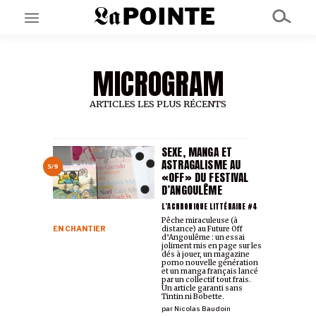
MICROGRAM
EN CE MOMENT
GRAND ANGLE
AU LARGE
ARTICLES LES PLUS RÉCENTS
ÉMOIS
EN CHANTIER
SÉRIES
SEXE, MANGA ET
ASTRAGALISME AU
5/9
«OFF» DU FESTIVAL
D’ANGOULÊME
À PROPOS
NOS PARTENAIRES
L’ACHRONIQUE LITTÉRAIRE #4
SOUTENEZ NOUS
Pêche miraculeuse (à
EN CHANTIER
distance) au Future Off
d’Angoulême : un essai
joliment mis en page sur les
dés à jouer, un magazine
porno nouvelle génération
et un manga français lancé
par un collectif tout frais.
Un article garanti sans
Tintin ni Bobette.
par
Nicolas Baudoin