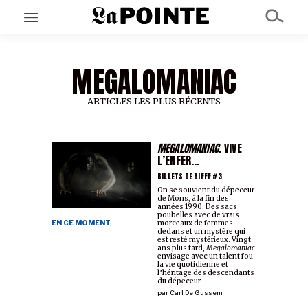
MEGALOMANIAC
EN CE MOMENT
GRAND ANGLE
AU LARGE
ARTICLES LES PLUS RÉCENTS
ÉMOIS
EN CHANTIER
SÉRIES
MEGALOMANIAC
. VIVE
L’ENFER...
BILLETS DE BIFFF #3
À PROPOS
On se souvient du dépeceur
de Mons, à la fin des
NOS PARTENAIRES
années 1990. Des sacs
SOUTENEZ NOUS
poubelles avec de vrais
morceaux de femmes
EN CE MOMENT
dedans et un mystère qui
est resté mystérieux. Vingt
ans plus tard,
Megalomaniac
envisage avec un talent fou
la vie quotidienne et
l’héritage des descendants
du dépeceur.
par
Carl De Gussem