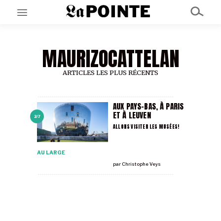
MAURIZOCATTELAN
EN CE MOMENT
GRAND ANGLE
AU LARGE
ARTICLES LES PLUS RÉCENTS
ÉMOIS
EN CHANTIER
SÉRIES
AUX PAYS-BAS, À PARIS
ET À LEUVEN
2/7
ALLONS VISITER LES MUSÉES!
À PROPOS
NOS PARTENAIRES
AU LARGE
SOUTENEZ NOUS
par
Christophe Veys