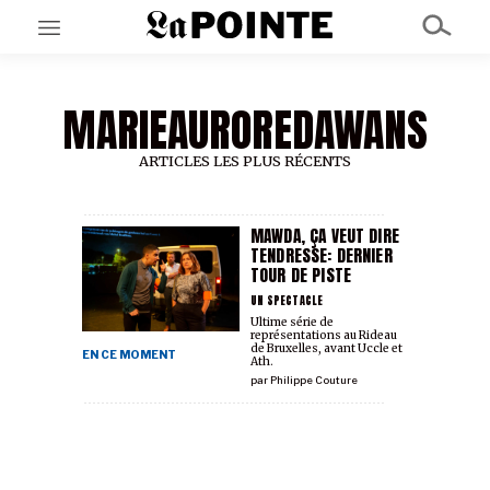
MARIEAUROREDAWANS
EN CE MOMENT
GRAND ANGLE
AU LARGE
ARTICLES LES PLUS RÉCENTS
ÉMOIS
EN CHANTIER
SÉRIES
MAWDA, ÇA VEUT DIRE
TENDRESSE: DERNIER
TOUR DE PISTE
À PROPOS
UN SPECTACLE
NOS PARTENAIRES
Ultime série de
représentations au Rideau
SOUTENEZ NOUS
de Bruxelles, avant Uccle et
EN CE MOMENT
Ath.
par
Philippe Couture