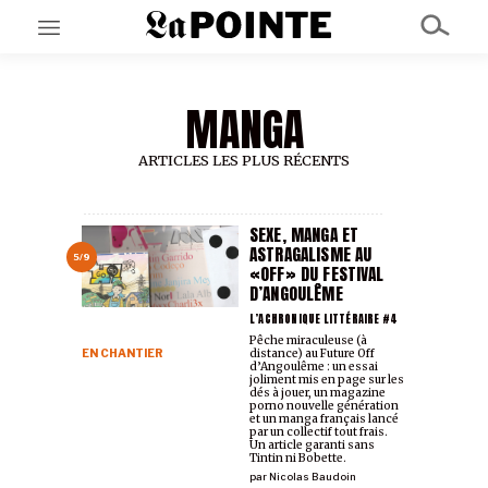
MANGA
EN CE MOMENT
GRAND ANGLE
AU LARGE
ARTICLES LES PLUS RÉCENTS
ÉMOIS
EN CHANTIER
SÉRIES
SEXE, MANGA ET
ASTRAGALISME AU
5/9
«OFF» DU FESTIVAL
D’ANGOULÊME
À PROPOS
NOS PARTENAIRES
L’ACHRONIQUE LITTÉRAIRE #4
SOUTENEZ NOUS
Pêche miraculeuse (à
EN CHANTIER
distance) au Future Off
d’Angoulême : un essai
joliment mis en page sur les
dés à jouer, un magazine
porno nouvelle génération
et un manga français lancé
par un collectif tout frais.
Un article garanti sans
Tintin ni Bobette.
par
Nicolas Baudoin