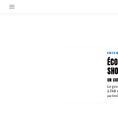
EN CE MOMENT
GRAND ANGLE
AU LARGE
ÉMOIS
EN CE
EN CHANTIER
ÉCO
SÉRIES
SH
UN CO
À PROPOS
NOS PARTENAIRES
Le gro
SOUTENEZ NOUS
à l'AB
par
Emil