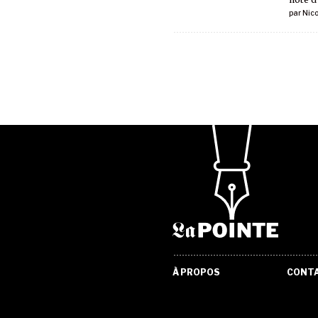
par
Nic
À PROPOS
CONT