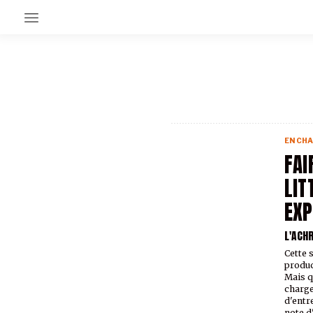
EN CE MOMENT
GRAND ANGLE
AU LARGE
ÉMOIS
EN CHA
EN CHANTIER
FAI
SÉRIES
LIT
EXP
À PROPOS
NOS PARTENAIRES
L'ACH
SOUTENEZ NOUS
Cette 
produc
Mais q
charge
d'entre
note d